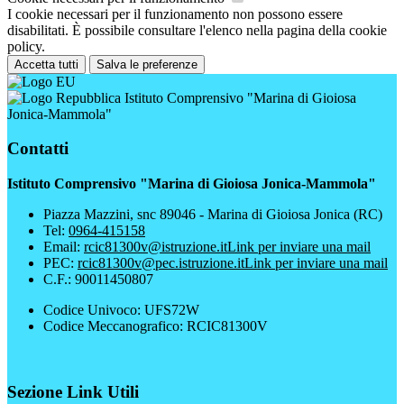
I cookie necessari per il funzionamento non possono essere
disabilitati. È possibile consultare l'elenco nella pagina della cookie
policy.
Accetta tutti
Salva le preferenze
Istituto Comprensivo "Marina di Gioiosa
Jonica-Mammola"
Contatti
Istituto Comprensivo "Marina di Gioiosa Jonica-Mammola"
Piazza Mazzini, snc 89046 - Marina di Gioiosa Jonica (RC)
Tel:
0964-415158
Email:
rcic81300v@istruzione.it
Link per inviare una mail
PEC:
rcic81300v@pec.istruzione.it
Link per inviare una mail
C.F.: 90011450807
Codice Univoco: UFS72W
Codice Meccanografico: RCIC81300V
Sezione Link Utili