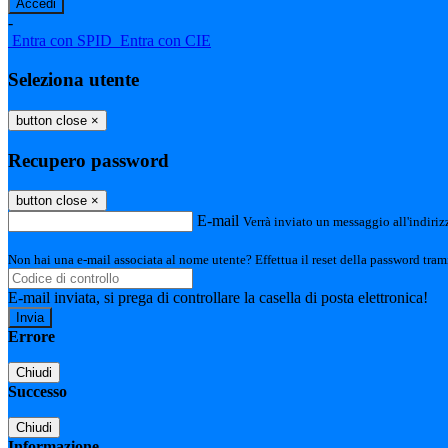
-
Entra con SPID
Entra con CIE
Seleziona utente
button close
×
Recupero password
button close
×
E-mail
Verrà inviato un messaggio all'indirizz
Non hai una e-mail associata al nome utente? Effettua il reset della password tram
E-mail inviata, si prega di controllare la casella di posta elettronica!
Errore
Chiudi
Successo
Chiudi
Informazione