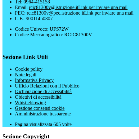
Tel:
0964-415158
Email:
rcic81300v@istruzione.it
Link per inviare una mail
PEC:
rcic81300v@pec.istruzione.it
Link per inviare una mail
C.F.: 90011450807
Codice Univoco: UFS72W
Codice Meccanografico: RCIC81300V
Sezione Link Utili
Cookie policy
Note legali
Informativa Privacy
Ufficio Relazioni con il Pubblico
Dichiarazione di accessibilità
Obiettivi di accessibilità
Whistleblowing
Gestione consensi cookie
Amministrazione trasparente
Pagina visualizzata
605
volte
Sezione Copyright