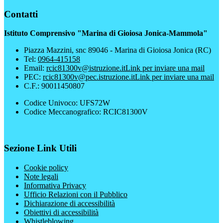
Contatti
Istituto Comprensivo "Marina di Gioiosa Jonica-Mammola"
Piazza Mazzini, snc 89046 - Marina di Gioiosa Jonica (RC)
Tel:
0964-415158
Email:
rcic81300v@istruzione.it
Link per inviare una mail
PEC:
rcic81300v@pec.istruzione.it
Link per inviare una mail
C.F.: 90011450807
Codice Univoco: UFS72W
Codice Meccanografico: RCIC81300V
Sezione Link Utili
Cookie policy
Note legali
Informativa Privacy
Ufficio Relazioni con il Pubblico
Dichiarazione di accessibilità
Obiettivi di accessibilità
Whistleblowing