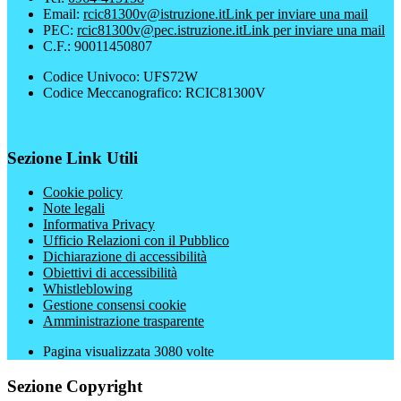
Email:
rcic81300v@istruzione.it
Link per inviare una mail
PEC:
rcic81300v@pec.istruzione.it
Link per inviare una mail
C.F.: 90011450807
Codice Univoco: UFS72W
Codice Meccanografico: RCIC81300V
Sezione Link Utili
Cookie policy
Note legali
Informativa Privacy
Ufficio Relazioni con il Pubblico
Dichiarazione di accessibilità
Obiettivi di accessibilità
Whistleblowing
Gestione consensi cookie
Amministrazione trasparente
Pagina visualizzata
3080
volte
Sezione Copyright