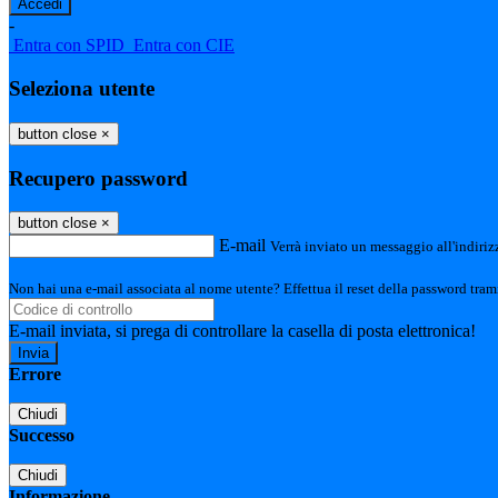
-
Entra con SPID
Entra con CIE
Seleziona utente
button close
×
Recupero password
button close
×
E-mail
Verrà inviato un messaggio all'indirizz
Non hai una e-mail associata al nome utente? Effettua il reset della password tram
E-mail inviata, si prega di controllare la casella di posta elettronica!
Errore
Chiudi
Successo
Chiudi
Informazione