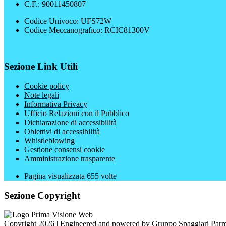
C.F.: 90011450807
Codice Univoco: UFS72W
Codice Meccanografico: RCIC81300V
Sezione Link Utili
Cookie policy
Note legali
Informativa Privacy
Ufficio Relazioni con il Pubblico
Dichiarazione di accessibilità
Obiettivi di accessibilità
Whistleblowing
Gestione consensi cookie
Amministrazione trasparente
Pagina visualizzata
655
volte
Sezione Copyright
Copyright 2026 | Engineered and powered by Gruppo Spaggiari Parm