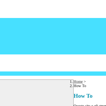
Home
>
How To
How To
Questo sito o gli stru