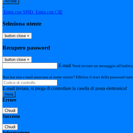
-
Entra con SPID
Entra con CIE
Seleziona utente
button close
×
Recupero password
button close
×
E-mail
Verrà inviato un messaggio all'indirizz
Non hai una e-mail associata al nome utente? Effettua il reset della password tram
E-mail inviata, si prega di controllare la casella di posta elettronica!
Errore
Chiudi
Successo
Chiudi
Informazione