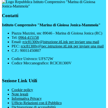
Istituto Comprensivo "Marina di Gioiosa
Jonica-Mammola"
Contatti
Istituto Comprensivo "Marina di Gioiosa Jonica-Mammola"
Piazza Mazzini, snc 89046 - Marina di Gioiosa Jonica (RC)
Tel:
0964-415158
Email:
rcic81300v@istruzione.it
Link per inviare una mail
PEC:
rcic81300v@pec.istruzione.it
Link per inviare una mail
C.F.: 90011450807
Codice Univoco: UFS72W
Codice Meccanografico: RCIC81300V
Sezione Link Utili
Cookie policy
Note legali
Informativa Privacy
Ufficio Relazioni con il Pubblico
Dichiarazione di accessibilità