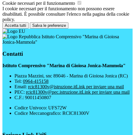
Cookie necessari per il funzionamento
I cookie necessari per il funzionamento non possono essere
disabilitati. È possibile consultare l'elenco nella pagina della cookie
policy.
Accetta tutti
Salva le preferenze
Istituto Comprensivo "Marina di Gioiosa
Jonica-Mammola"
Contatti
Istituto Comprensivo "Marina di Gioiosa Jonica-Mammola"
Piazza Mazzini, snc 89046 - Marina di Gioiosa Jonica (RC)
Tel:
0964-415158
Email:
rcic81300v@istruzione.it
Link per inviare una mail
PEC:
rcic81300v@pec.istruzione.it
Link per inviare una mail
C.F.: 90011450807
Codice Univoco: UFS72W
Codice Meccanografico: RCIC81300V
Sezione Link Utili