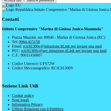
Accetta tutti
Salva le preferenze
Istituto Comprensivo "Marina di Gioiosa Jonic
Contatti
Istituto Comprensivo "Marina di Gioiosa Jonica-Mammola"
Piazza Mazzini, snc 89046 - Marina di Gioiosa Jonica (RC)
Tel:
0964-415158
Email:
rcic81300v@istruzione.it
Link per inviare una mail
PEC:
rcic81300v@pec.istruzione.it
Link per inviare una mail
C.F.: 90011450807
Codice Univoco: UFS72W
Codice Meccanografico: RCIC81300V
Sezione Link Utili
Cookie policy
Note legali
Informativa Privacy
Ufficio Relazioni con il Pubblico