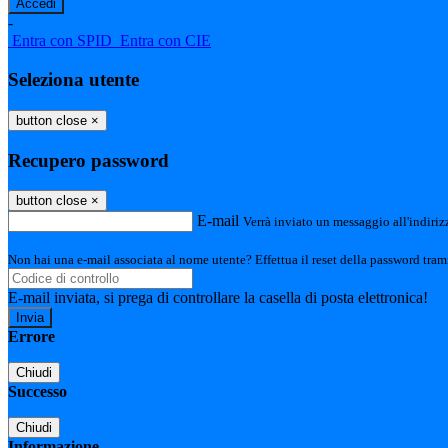
-
Entra con SPID
Entra con CIE
Seleziona utente
button close
×
Recupero password
button close
×
E-mail
Verrà inviato un messaggio all'indirizz
Non hai una e-mail associata al nome utente? Effettua il reset della password tram
E-mail inviata, si prega di controllare la casella di posta elettronica!
Errore
Chiudi
Successo
Chiudi
Informazione