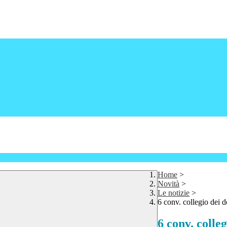
Home
>
Novità
>
Le notizie
>
6 conv. collegio dei d
6 conv. colleg