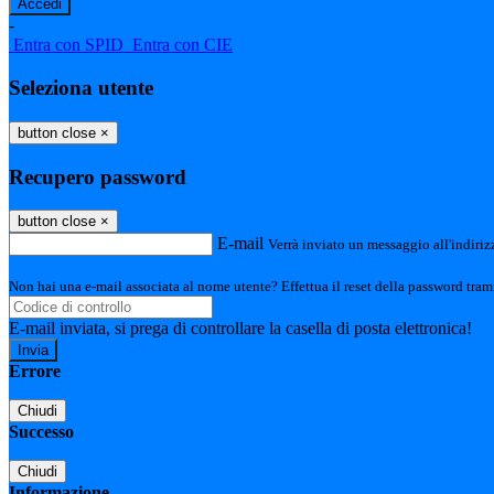
-
Entra con SPID
Entra con CIE
Seleziona utente
button close
×
Recupero password
button close
×
E-mail
Verrà inviato un messaggio all'indirizz
Non hai una e-mail associata al nome utente? Effettua il reset della password tram
E-mail inviata, si prega di controllare la casella di posta elettronica!
Errore
Chiudi
Successo
Chiudi
Informazione