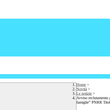
Home
>
Novità
>
Le notizie
>
Avviso reclutamento g
famiglie” PNRR Titol