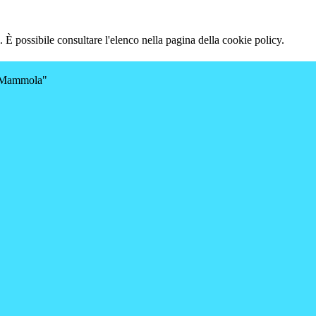
 È possibile consultare l'elenco nella pagina della cookie policy.
a-Mammola"