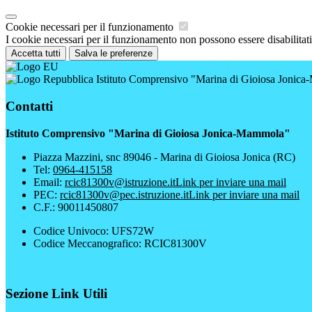
Cookie necessari per il funzionamento
I cookie necessari per il funzionamento non possono essere disabilitati.
Accetta tutti
Salva le preferenze
Istituto Comprensivo "Marina di Gioiosa Jonic
Contatti
Istituto Comprensivo "Marina di Gioiosa Jonica-Mammola"
Piazza Mazzini, snc 89046 - Marina di Gioiosa Jonica (RC)
Tel:
0964-415158
Email:
rcic81300v@istruzione.it
Link per inviare una mail
PEC:
rcic81300v@pec.istruzione.it
Link per inviare una mail
C.F.: 90011450807
Codice Univoco: UFS72W
Codice Meccanografico: RCIC81300V
Sezione Link Utili