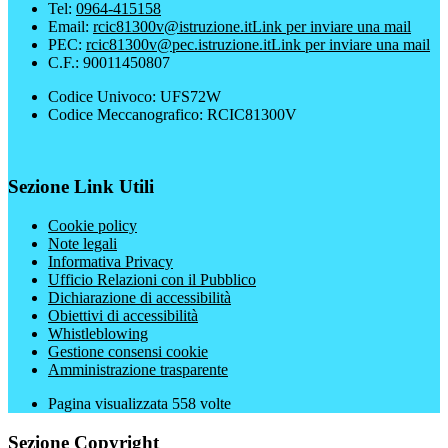
Tel:
0964-415158
Email:
rcic81300v@istruzione.it
Link per inviare una mail
PEC:
rcic81300v@pec.istruzione.it
Link per inviare una mail
C.F.: 90011450807
Codice Univoco: UFS72W
Codice Meccanografico: RCIC81300V
Sezione Link Utili
Cookie policy
Note legali
Informativa Privacy
Ufficio Relazioni con il Pubblico
Dichiarazione di accessibilità
Obiettivi di accessibilità
Whistleblowing
Gestione consensi cookie
Amministrazione trasparente
Pagina visualizzata
558
volte
Sezione Copyright