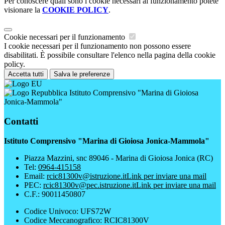
Per conoscere quali sono i cookie necessari al funzionamento potete
visionare la
COOKIE POLICY
.
Cookie necessari per il funzionamento
I cookie necessari per il funzionamento non possono essere
disabilitati. È possibile consultare l'elenco nella pagina della cookie
policy.
Accetta tutti
Salva le preferenze
Istituto Comprensivo "Marina di Gioiosa
Jonica-Mammola"
Contatti
Istituto Comprensivo "Marina di Gioiosa Jonica-Mammola"
Piazza Mazzini, snc 89046 - Marina di Gioiosa Jonica (RC)
Tel:
0964-415158
Email:
rcic81300v@istruzione.it
Link per inviare una mail
PEC:
rcic81300v@pec.istruzione.it
Link per inviare una mail
C.F.: 90011450807
Codice Univoco: UFS72W
Codice Meccanografico: RCIC81300V