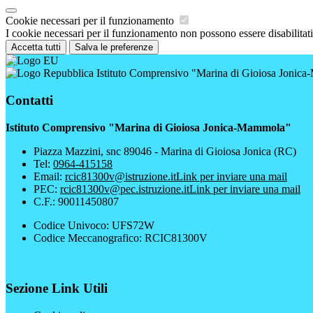
Cookie necessari per il funzionamento
I cookie necessari per il funzionamento non possono essere disabilitati.
Accetta tutti
Salva le preferenze
Istituto Comprensivo "Marina di Gioiosa Jonic
Contatti
Istituto Comprensivo "Marina di Gioiosa Jonica-Mammola"
Piazza Mazzini, snc 89046 - Marina di Gioiosa Jonica (RC)
Tel:
0964-415158
Email:
rcic81300v@istruzione.it
Link per inviare una mail
PEC:
rcic81300v@pec.istruzione.it
Link per inviare una mail
C.F.: 90011450807
Codice Univoco: UFS72W
Codice Meccanografico: RCIC81300V
Sezione Link Utili