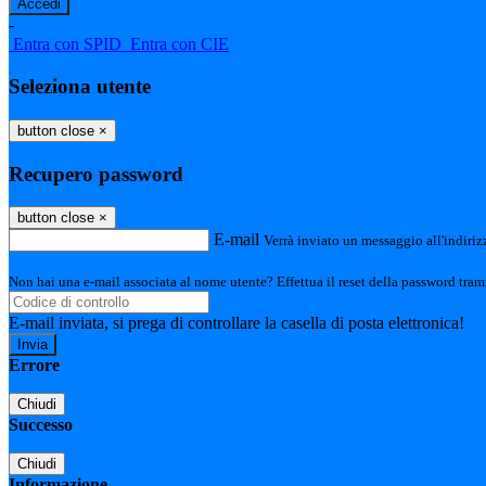
-
Entra con SPID
Entra con CIE
Seleziona utente
button close
×
Recupero password
button close
×
E-mail
Verrà inviato un messaggio all'indirizz
Non hai una e-mail associata al nome utente? Effettua il reset della password tram
E-mail inviata, si prega di controllare la casella di posta elettronica!
Errore
Chiudi
Successo
Chiudi
Informazione