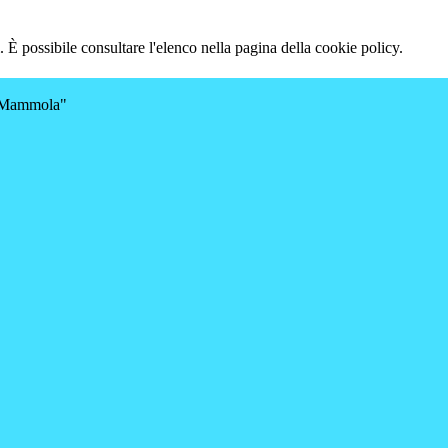
 È possibile consultare l'elenco nella pagina della cookie policy.
a-Mammola"