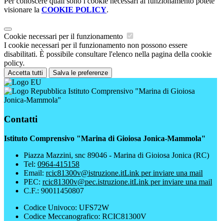
Per conoscere quali sono i cookie necessari al funzionamento potete
visionare la
COOKIE POLICY
.
Cookie necessari per il funzionamento
I cookie necessari per il funzionamento non possono essere
disabilitati. È possibile consultare l'elenco nella pagina della cookie
policy.
Accetta tutti
Salva le preferenze
Istituto Comprensivo "Marina di Gioiosa
Jonica-Mammola"
Contatti
Istituto Comprensivo "Marina di Gioiosa Jonica-Mammola"
Piazza Mazzini, snc 89046 - Marina di Gioiosa Jonica (RC)
Tel:
0964-415158
Email:
rcic81300v@istruzione.it
Link per inviare una mail
PEC:
rcic81300v@pec.istruzione.it
Link per inviare una mail
C.F.: 90011450807
Codice Univoco: UFS72W
Codice Meccanografico: RCIC81300V