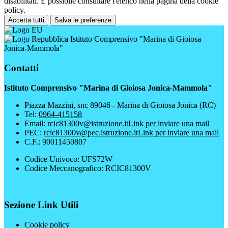
disabilitati. È possibile consultare l'elenco nella pagina della cookie
policy.
Accetta tutti
Salva le preferenze
Istituto Comprensivo "Marina di Gioiosa
Jonica-Mammola"
Contatti
Istituto Comprensivo "Marina di Gioiosa Jonica-Mammola"
Piazza Mazzini, snc 89046 - Marina di Gioiosa Jonica (RC)
Tel:
0964-415158
Email:
rcic81300v@istruzione.it
Link per inviare una mail
PEC:
rcic81300v@pec.istruzione.it
Link per inviare una mail
C.F.: 90011450807
Codice Univoco: UFS72W
Codice Meccanografico: RCIC81300V
Sezione Link Utili
Cookie policy