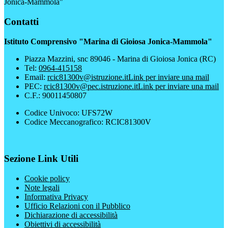
Jonica-Mammola"
Contatti
Istituto Comprensivo "Marina di Gioiosa Jonica-Mammola"
Piazza Mazzini, snc 89046 - Marina di Gioiosa Jonica (RC)
Tel:
0964-415158
Email:
rcic81300v@istruzione.it
Link per inviare una mail
PEC:
rcic81300v@pec.istruzione.it
Link per inviare una mail
C.F.: 90011450807
Codice Univoco: UFS72W
Codice Meccanografico: RCIC81300V
Sezione Link Utili
Cookie policy
Note legali
Informativa Privacy
Ufficio Relazioni con il Pubblico
Dichiarazione di accessibilità
Obiettivi di accessibilità