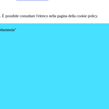
 È possibile consultare l'elenco nella pagina della cookie policy.
a-Mammola"