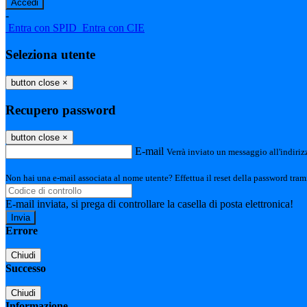
-
Entra con SPID
Entra con CIE
Seleziona utente
button close
×
Recupero password
button close
×
E-mail
Verrà inviato un messaggio all'indirizz
Non hai una e-mail associata al nome utente? Effettua il reset della password tram
E-mail inviata, si prega di controllare la casella di posta elettronica!
Errore
Chiudi
Successo
Chiudi
Informazione