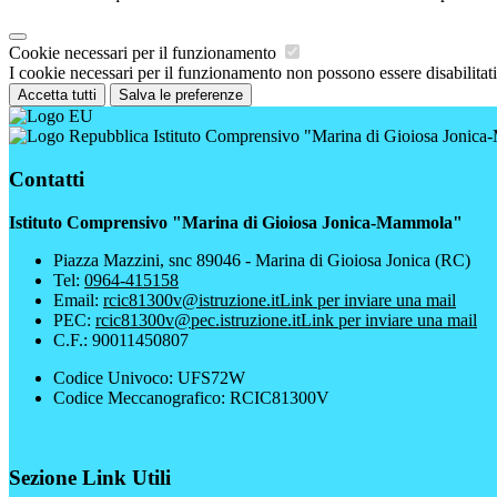
Cookie necessari per il funzionamento
I cookie necessari per il funzionamento non possono essere disabilitati.
Accetta tutti
Salva le preferenze
Istituto Comprensivo "Marina di Gioiosa Jonic
Contatti
Istituto Comprensivo "Marina di Gioiosa Jonica-Mammola"
Piazza Mazzini, snc 89046 - Marina di Gioiosa Jonica (RC)
Tel:
0964-415158
Email:
rcic81300v@istruzione.it
Link per inviare una mail
PEC:
rcic81300v@pec.istruzione.it
Link per inviare una mail
C.F.: 90011450807
Codice Univoco: UFS72W
Codice Meccanografico: RCIC81300V
Sezione Link Utili