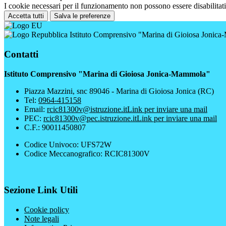
I cookie necessari per il funzionamento non possono essere disabilitati.
Accetta tutti
Salva le preferenze
Istituto Comprensivo "Marina di Gioiosa Jonic
Contatti
Istituto Comprensivo "Marina di Gioiosa Jonica-Mammola"
Piazza Mazzini, snc 89046 - Marina di Gioiosa Jonica (RC)
Tel:
0964-415158
Email:
rcic81300v@istruzione.it
Link per inviare una mail
PEC:
rcic81300v@pec.istruzione.it
Link per inviare una mail
C.F.: 90011450807
Codice Univoco: UFS72W
Codice Meccanografico: RCIC81300V
Sezione Link Utili
Cookie policy
Note legali