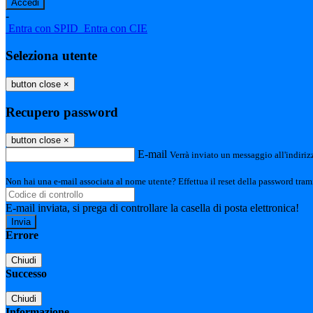
-
Entra con SPID
Entra con CIE
Seleziona utente
button close
×
Recupero password
button close
×
E-mail
Verrà inviato un messaggio all'indirizz
Non hai una e-mail associata al nome utente? Effettua il reset della password tram
E-mail inviata, si prega di controllare la casella di posta elettronica!
Errore
Chiudi
Successo
Chiudi
Informazione