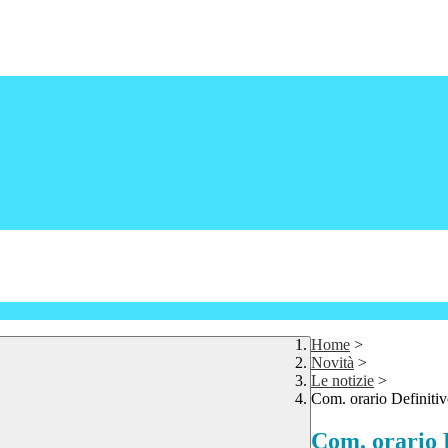
Home
>
Novità
>
Le notizie
>
Com. orario Definitiv
Com. orario D