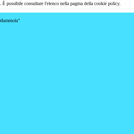
 È possibile consultare l'elenco nella pagina della cookie policy.
a-Mammola"