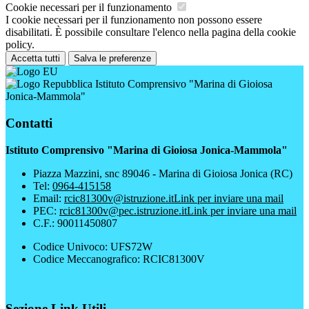
Cookie necessari per il funzionamento
I cookie necessari per il funzionamento non possono essere
disabilitati. È possibile consultare l'elenco nella pagina della cookie
policy.
Accetta tutti
Salva le preferenze
Istituto Comprensivo "Marina di Gioiosa
Jonica-Mammola"
Contatti
Istituto Comprensivo "Marina di Gioiosa Jonica-Mammola"
Piazza Mazzini, snc 89046 - Marina di Gioiosa Jonica (RC)
Tel:
0964-415158
Email:
rcic81300v@istruzione.it
Link per inviare una mail
PEC:
rcic81300v@pec.istruzione.it
Link per inviare una mail
C.F.: 90011450807
Codice Univoco: UFS72W
Codice Meccanografico: RCIC81300V
Sezione Link Utili