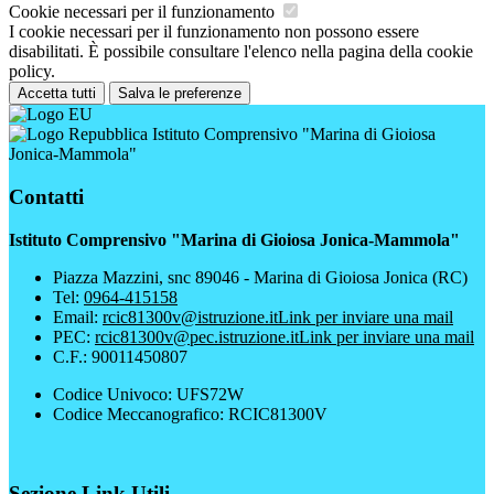
Cookie necessari per il funzionamento
I cookie necessari per il funzionamento non possono essere
disabilitati. È possibile consultare l'elenco nella pagina della cookie
policy.
Accetta tutti
Salva le preferenze
Istituto Comprensivo "Marina di Gioiosa
Jonica-Mammola"
Contatti
Istituto Comprensivo "Marina di Gioiosa Jonica-Mammola"
Piazza Mazzini, snc 89046 - Marina di Gioiosa Jonica (RC)
Tel:
0964-415158
Email:
rcic81300v@istruzione.it
Link per inviare una mail
PEC:
rcic81300v@pec.istruzione.it
Link per inviare una mail
C.F.: 90011450807
Codice Univoco: UFS72W
Codice Meccanografico: RCIC81300V
Sezione Link Utili