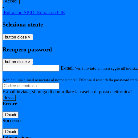
-
Entra con SPID
Entra con CIE
Seleziona utente
button close
×
Recupero password
button close
×
E-mail
Verrà inviato un messaggio all'indirizz
Non hai una e-mail associata al nome utente? Effettua il reset della password tram
E-mail inviata, si prega di controllare la casella di posta elettronica!
Errore
Chiudi
Successo
Chiudi
Informazione