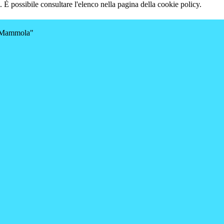
 È possibile consultare l'elenco nella pagina della cookie policy.
a-Mammola"