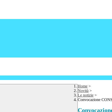
Home
>
Novità
>
Le notizie
>
Convocazione CON
Convocazio