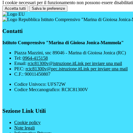
I cookie necessari per il funzionamento non possono essere disabilitati.
Accetta tutti
Salva le preferenze
Istituto Comprensivo "Marina di Gioiosa Jonic
Contatti
Istituto Comprensivo "Marina di Gioiosa Jonica-Mammola"
Piazza Mazzini, snc 89046 - Marina di Gioiosa Jonica (RC)
Tel:
0964-415158
Email:
rcic81300v@istruzione.it
Link per inviare una mail
PEC:
rcic81300v@pec.istruzione.it
Link per inviare una mail
C.F.: 90011450807
Codice Univoco: UFS72W
Codice Meccanografico: RCIC81300V
Sezione Link Utili
Cookie policy
Note legali