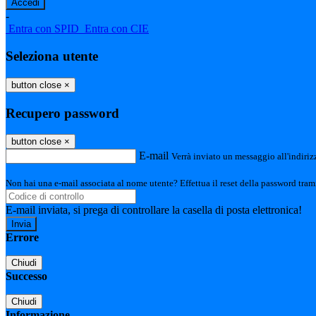
-
Entra con SPID
Entra con CIE
Seleziona utente
button close
×
Recupero password
button close
×
E-mail
Verrà inviato un messaggio all'indirizz
Non hai una e-mail associata al nome utente? Effettua il reset della password tram
E-mail inviata, si prega di controllare la casella di posta elettronica!
Errore
Chiudi
Successo
Chiudi
Informazione