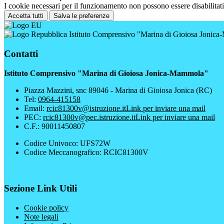
I cookie necessari per il funzionamento non possono essere disabilitati.
Accetta tutti
Salva le preferenze
Istituto Comprensivo "Marina di Gioiosa Jonic
Contatti
Istituto Comprensivo "Marina di Gioiosa Jonica-Mammola"
Piazza Mazzini, snc 89046 - Marina di Gioiosa Jonica (RC)
Tel:
0964-415158
Email:
rcic81300v@istruzione.it
Link per inviare una mail
PEC:
rcic81300v@pec.istruzione.it
Link per inviare una mail
C.F.: 90011450807
Codice Univoco: UFS72W
Codice Meccanografico: RCIC81300V
Sezione Link Utili
Cookie policy
Note legali