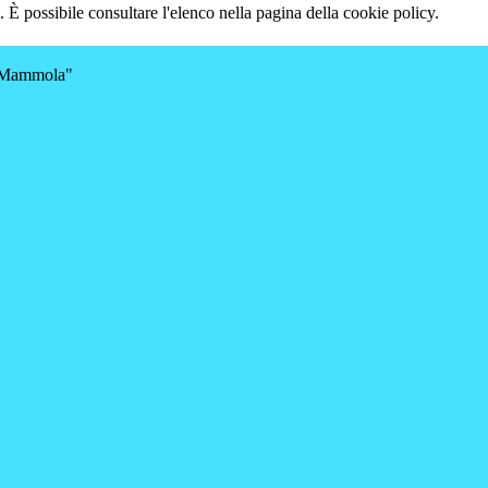
 È possibile consultare l'elenco nella pagina della cookie policy.
a-Mammola"