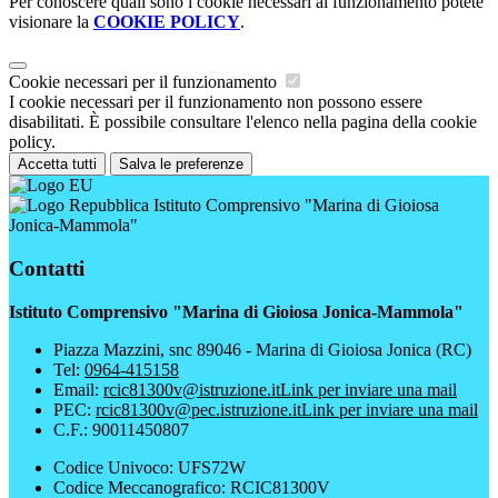
Per conoscere quali sono i cookie necessari al funzionamento potete
visionare la
COOKIE POLICY
.
Cookie necessari per il funzionamento
I cookie necessari per il funzionamento non possono essere
disabilitati. È possibile consultare l'elenco nella pagina della cookie
policy.
Accetta tutti
Salva le preferenze
Istituto Comprensivo "Marina di Gioiosa
Jonica-Mammola"
Contatti
Istituto Comprensivo "Marina di Gioiosa Jonica-Mammola"
Piazza Mazzini, snc 89046 - Marina di Gioiosa Jonica (RC)
Tel:
0964-415158
Email:
rcic81300v@istruzione.it
Link per inviare una mail
PEC:
rcic81300v@pec.istruzione.it
Link per inviare una mail
C.F.: 90011450807
Codice Univoco: UFS72W
Codice Meccanografico: RCIC81300V