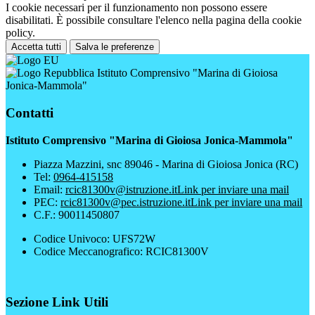
I cookie necessari per il funzionamento non possono essere
disabilitati. È possibile consultare l'elenco nella pagina della cookie
policy.
Accetta tutti
Salva le preferenze
Istituto Comprensivo "Marina di Gioiosa
Jonica-Mammola"
Contatti
Istituto Comprensivo "Marina di Gioiosa Jonica-Mammola"
Piazza Mazzini, snc 89046 - Marina di Gioiosa Jonica (RC)
Tel:
0964-415158
Email:
rcic81300v@istruzione.it
Link per inviare una mail
PEC:
rcic81300v@pec.istruzione.it
Link per inviare una mail
C.F.: 90011450807
Codice Univoco: UFS72W
Codice Meccanografico: RCIC81300V
Sezione Link Utili