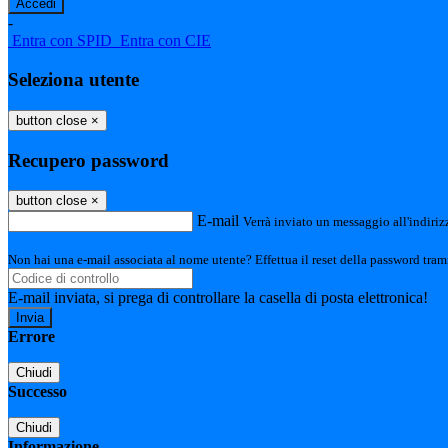
-
Entra con SPID
Entra con CIE
Seleziona utente
button close
×
Recupero password
button close
×
E-mail
Verrà inviato un messaggio all'indirizz
Non hai una e-mail associata al nome utente? Effettua il reset della password tram
E-mail inviata, si prega di controllare la casella di posta elettronica!
Errore
Chiudi
Successo
Chiudi
Informazione