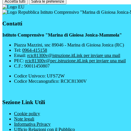
Accetta tutti
Salva le preferenze
Istituto Comprensivo "Marina di Gioiosa Jonic
Contatti
Istituto Comprensivo "Marina di Gioiosa Jonica-Mammola"
Piazza Mazzini, snc 89046 - Marina di Gioiosa Jonica (RC)
Tel:
0964-415158
Email:
rcic81300v@istruzione.it
Link per inviare una mail
PEC:
rcic81300v@pec.istruzione.it
Link per inviare una mail
C.F.: 90011450807
Codice Univoco: UFS72W
Codice Meccanografico: RCIC81300V
Sezione Link Utili
Cookie policy
Note legali
Informativa Privacy
Ufficio Relazioni con il Pubblico