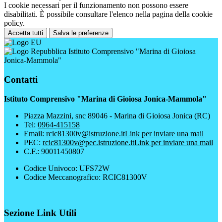
I cookie necessari per il funzionamento non possono essere
disabilitati. È possibile consultare l'elenco nella pagina della cookie
policy.
Accetta tutti
Salva le preferenze
Istituto Comprensivo "Marina di Gioiosa
Jonica-Mammola"
Contatti
Istituto Comprensivo "Marina di Gioiosa Jonica-Mammola"
Piazza Mazzini, snc 89046 - Marina di Gioiosa Jonica (RC)
Tel:
0964-415158
Email:
rcic81300v@istruzione.it
Link per inviare una mail
PEC:
rcic81300v@pec.istruzione.it
Link per inviare una mail
C.F.: 90011450807
Codice Univoco: UFS72W
Codice Meccanografico: RCIC81300V
Sezione Link Utili