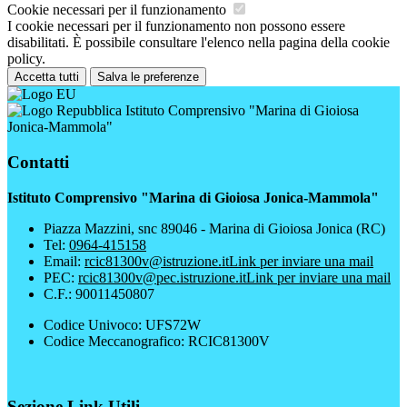
Cookie necessari per il funzionamento
I cookie necessari per il funzionamento non possono essere
disabilitati. È possibile consultare l'elenco nella pagina della cookie
policy.
Accetta tutti
Salva le preferenze
Istituto Comprensivo "Marina di Gioiosa
Jonica-Mammola"
Contatti
Istituto Comprensivo "Marina di Gioiosa Jonica-Mammola"
Piazza Mazzini, snc 89046 - Marina di Gioiosa Jonica (RC)
Tel:
0964-415158
Email:
rcic81300v@istruzione.it
Link per inviare una mail
PEC:
rcic81300v@pec.istruzione.it
Link per inviare una mail
C.F.: 90011450807
Codice Univoco: UFS72W
Codice Meccanografico: RCIC81300V
Sezione Link Utili