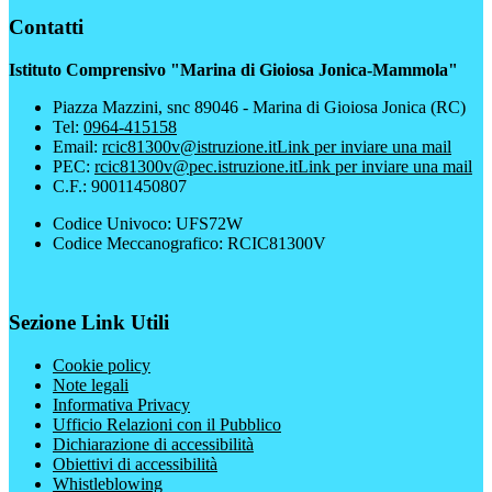
Contatti
Istituto Comprensivo "Marina di Gioiosa Jonica-Mammola"
Piazza Mazzini, snc 89046 - Marina di Gioiosa Jonica (RC)
Tel:
0964-415158
Email:
rcic81300v@istruzione.it
Link per inviare una mail
PEC:
rcic81300v@pec.istruzione.it
Link per inviare una mail
C.F.: 90011450807
Codice Univoco: UFS72W
Codice Meccanografico: RCIC81300V
Sezione Link Utili
Cookie policy
Note legali
Informativa Privacy
Ufficio Relazioni con il Pubblico
Dichiarazione di accessibilità
Obiettivi di accessibilità
Whistleblowing