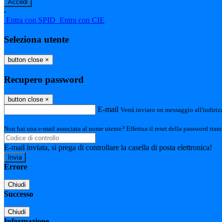
-
Entra con SPID
Entra con CIE
Seleziona utente
button close
×
Recupero password
button close
×
E-mail
Verrà inviato un messaggio all'indirizz
Non hai una e-mail associata al nome utente? Effettua il reset della password tram
E-mail inviata, si prega di controllare la casella di posta elettronica!
Errore
Chiudi
Successo
Chiudi
Informazione