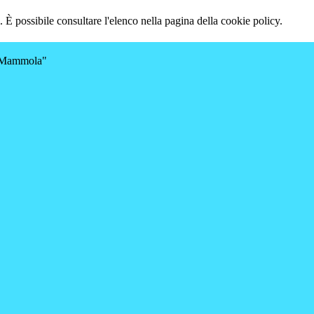
 È possibile consultare l'elenco nella pagina della cookie policy.
a-Mammola"