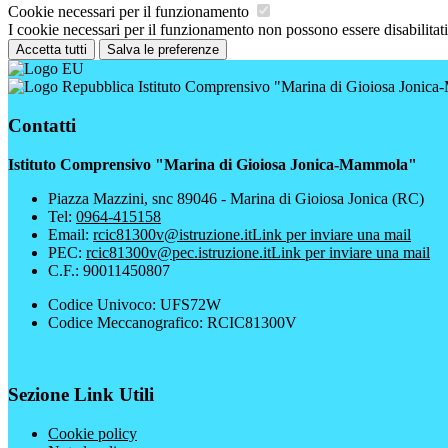
Cookie necessari per il funzionamento
I cookie necessari per il funzionamento non possono essere disabilitati.
Accetta tutti
Salva le preferenze
Istituto Comprensivo "Marina di Gioiosa Jonic
Contatti
Istituto Comprensivo "Marina di Gioiosa Jonica-Mammola"
Piazza Mazzini, snc 89046 - Marina di Gioiosa Jonica (RC)
Tel:
0964-415158
Email:
rcic81300v@istruzione.it
Link per inviare una mail
PEC:
rcic81300v@pec.istruzione.it
Link per inviare una mail
C.F.: 90011450807
Codice Univoco: UFS72W
Codice Meccanografico: RCIC81300V
Sezione Link Utili
Cookie policy