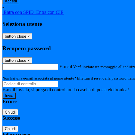
-
Entra con SPID
Entra con CIE
Seleziona utente
button close
×
Recupero password
button close
×
E-mail
Verrà inviato un messaggio all'indirizz
Non hai una e-mail associata al nome utente? Effettua il reset della password tram
E-mail inviata, si prega di controllare la casella di posta elettronica!
Errore
Chiudi
Successo
Chiudi
Informazione