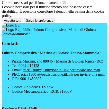
Cookie necessari per il funzionamento
I cookie necessari per il funzionamento non possono essere
disabilitati. È possibile consultare l'elenco nella pagina della cookie
policy.
Accetta tutti
Salva le preferenze
Istituto Comprensivo "Marina di Gioiosa
Jonica-Mammola"
Contatti
Istituto Comprensivo "Marina di Gioiosa Jonica-Mammola"
Piazza Mazzini, snc 89046 - Marina di Gioiosa Jonica (RC)
Tel:
0964-415158
Email:
rcic81300v@istruzione.it
Link per inviare una mail
PEC:
rcic81300v@pec.istruzione.it
Link per inviare una mail
C.F.: 90011450807
Codice Univoco: UFS72W
Codice Meccanografico: RCIC81300V
Sezione Link Utili