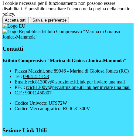
I cookie necessari per il funzionamento non possono essere
disabilitati. È possibile consultare l'elenco nella pagina della cookie
policy.
Accetta tutti
Salva le preferenze
Istituto Comprensivo "Marina di Gioiosa
Jonica-Mammola"
Contatti
Istituto Comprensivo "Marina di Gioiosa Jonica-Mammola"
Piazza Mazzini, snc 89046 - Marina di Gioiosa Jonica (RC)
Tel:
0964-415158
Email:
rcic81300v@istruzione.it
Link per inviare una mail
PEC:
rcic81300v@pec.istruzione.it
Link per inviare una mail
C.F.: 90011450807
Codice Univoco: UFS72W
Codice Meccanografico: RCIC81300V
Sezione Link Utili