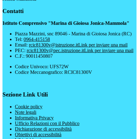
Contatti
Istituto Comprensivo "Marina di Gioiosa Jonica-Mammola"
Piazza Mazzini, snc 89046 - Marina di Gioiosa Jonica (RC)
Tel:
0964-415158
Email:
rcic81300v@istruzione.it
Link per inviare una mail
PEC:
rcic81300v@pec.istruzione.it
Link per inviare una mail
C.F.: 90011450807
Codice Univoco: UFS72W
Codice Meccanografico: RCIC81300V
Sezione Link Utili
Cookie policy
Note legali
Informativa Privacy
Ufficio Relazioni con il Pubblico
Dichiarazione di accessibilità
Obiettivi di accessibilità