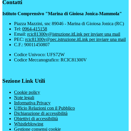
Contatti
Istituto Comprensivo "Marina di Gioiosa Jonica-Mammola"
Piazza Mazzini, snc 89046 - Marina di Gioiosa Jonica (RC)
Tel:
0964-415158
Email:
rcic81300v@istruzione.it
Link per inviare una mail
PEC:
rcic81300v@pec.istruzione.it
Link per inviare una mail
C.F.: 90011450807
Codice Univoco: UFS72W
Codice Meccanografico: RCIC81300V
Sezione Link Utili
Cookie policy
Note legali
Informativa Privacy
Ufficio Relazioni con il Pubblico
Dichiarazione di accessibilità
Obiettivi di accessibilità
Whistleblowing
Gestione consensi cookie