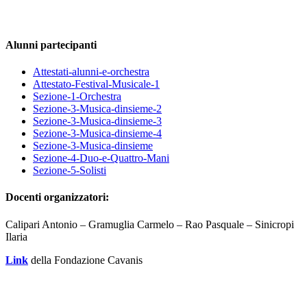
Alunni partecipanti
Attestati-alunni-e-orchestra
Attestato-Festival-Musicale-1
Sezione-1-Orchestra
Sezione-3-Musica-dinsieme-2
Sezione-3-Musica-dinsieme-3
Sezione-3-Musica-dinsieme-4
Sezione-3-Musica-dinsieme
Sezione-4-Duo-e-Quattro-Mani
Sezione-5-Solisti
Docenti organizzatori:
Calipari Antonio – Gramuglia Carmelo – Rao Pasquale – Sinicropi
Ilaria
Link
della Fondazione Cavanis