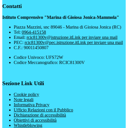
Contatti
Istituto Comprensivo "Marina di Gioiosa Jonica-Mammola"
Piazza Mazzini, snc 89046 - Marina di Gioiosa Jonica (RC)
Tel:
0964-415158
Email:
rcic81300v@istruzione.it
Link per inviare una mail
PEC:
rcic81300v@pec.istruzione.it
Link per inviare una mail
C.F.: 90011450807
Codice Univoco: UFS72W
Codice Meccanografico: RCIC81300V
Sezione Link Utili
Cookie policy
Note legali
Informativa Privacy
Ufficio Relazioni con il Pubblico
Dichiarazione di accessibilità
Obiettivi di accessibilità
Whistleblowing