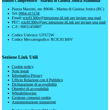
Istituto Comprensivo "Marina di Gioiosa Jonica-Mammola"
Piazza Mazzini, snc 89046 - Marina di Gioiosa Jonica (RC)
Tel:
0964-415158
Email:
rcic81300v@istruzione.it
Link per inviare una mail
PEC:
rcic81300v@pec.istruzione.it
Link per inviare una mail
C.F.: 90011450807
Codice Univoco: UFS72W
Codice Meccanografico: RCIC81300V
Sezione Link Utili
Cookie policy
Note legali
Informativa Privacy
Ufficio Relazioni con il Pubblico
Dichiarazione di accessibilità
Obiettivi di accessibilità
Whistleblowing
Gestione consensi cookie
Amministrazione trasparente