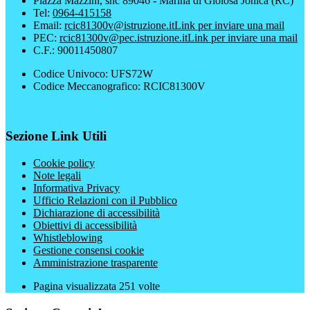
Piazza Mazzini, snc 89046 - Marina di Gioiosa Jonica (RC)
Tel:
0964-415158
Email:
rcic81300v@istruzione.it
Link per inviare una mail
PEC:
rcic81300v@pec.istruzione.it
Link per inviare una mail
C.F.: 90011450807
Codice Univoco: UFS72W
Codice Meccanografico: RCIC81300V
Sezione Link Utili
Cookie policy
Note legali
Informativa Privacy
Ufficio Relazioni con il Pubblico
Dichiarazione di accessibilità
Obiettivi di accessibilità
Whistleblowing
Gestione consensi cookie
Amministrazione trasparente
Pagina visualizzata
251
volte