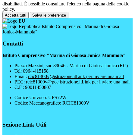
disabilitati. È possibile consultare l'elenco nella pagina della cookie
policy.
Accetta tutti
Salva le preferenze
Istituto Comprensivo "Marina di Gioiosa
Jonica-Mammola"
Contatti
Istituto Comprensivo "Marina di Gioiosa Jonica-Mammola"
Piazza Mazzini, snc 89046 - Marina di Gioiosa Jonica (RC)
Tel:
0964-415158
Email:
rcic81300v@istruzione.it
Link per inviare una mail
PEC:
rcic81300v@pec.istruzione.it
Link per inviare una mail
C.F.: 90011450807
Codice Univoco: UFS72W
Codice Meccanografico: RCIC81300V
Sezione Link Utili