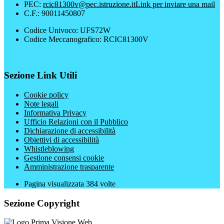
PEC:
rcic81300v@pec.istruzione.it
Link per inviare una mail
C.F.: 90011450807
Codice Univoco: UFS72W
Codice Meccanografico: RCIC81300V
Sezione Link Utili
Cookie policy
Note legali
Informativa Privacy
Ufficio Relazioni con il Pubblico
Dichiarazione di accessibilità
Obiettivi di accessibilità
Whistleblowing
Gestione consensi cookie
Amministrazione trasparente
Pagina visualizzata
384
volte
Sezione Copyright