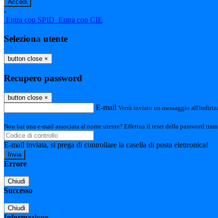
-
Entra con SPID
Entra con CIE
Seleziona utente
button close
×
Recupero password
button close
×
E-mail
Verrà inviato un messaggio all'indirizz
Non hai una e-mail associata al nome utente? Effettua il reset della password tram
E-mail inviata, si prega di controllare la casella di posta elettronica!
Errore
Chiudi
Successo
Chiudi
Informazione