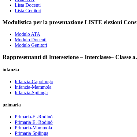
Lista Docenti
Lista Genitori
Modulistica per la presentazione LISTE elezioni Consi
Modulo ATA
Modulo Docenti
Modulo Genitori
Rappresentanti di Intersezione – Interclasse– Classe a
infanzia
Infanzia-Capoluogo
Infanzia-Mammola
Infanzia-Spilinga
primaria
Primaria-E.-Rodinò
Primaria-E.-Rodinò
Primaria-Mammola
Primaria-Spilinga