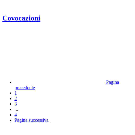
Covocazioni
Pagina
precedente
1
2
3
...
4
Pagina successiva