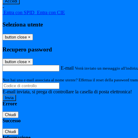
-
Entra con SPID
Entra con CIE
Seleziona utente
button close
×
Recupero password
button close
×
E-mail
Verrà inviato un messaggio all'indirizz
Non hai una e-mail associata al nome utente? Effettua il reset della password tram
E-mail inviata, si prega di controllare la casella di posta elettronica!
Errore
Chiudi
Successo
Chiudi
Informazione