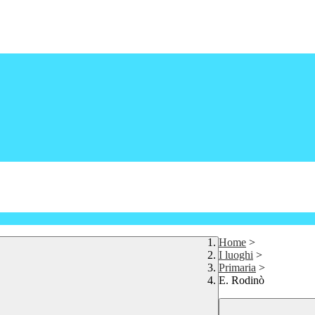
Home
>
I luoghi
>
Primaria
>
E. Rodinò