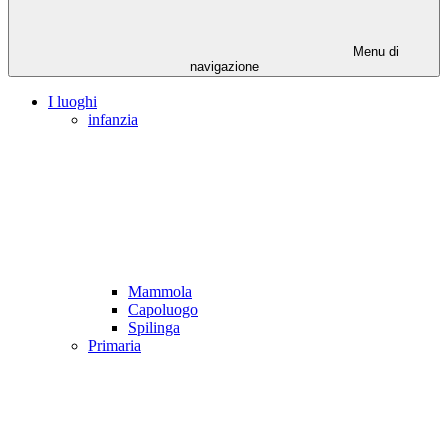
Menu di
navigazione
I luoghi
infanzia
Mammola
Capoluogo
Spilinga
Primaria