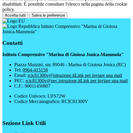
disabilitati. È possibile consultare l'elenco nella pagina della cookie
policy.
Accetta tutti
Salva le preferenze
Istituto Comprensivo "Marina di Gioiosa
Jonica-Mammola"
Contatti
Istituto Comprensivo "Marina di Gioiosa Jonica-Mammola"
Piazza Mazzini, snc 89046 - Marina di Gioiosa Jonica (RC)
Tel:
0964-415158
Email:
rcic81300v@istruzione.it
Link per inviare una mail
PEC:
rcic81300v@pec.istruzione.it
Link per inviare una mail
C.F.: 90011450807
Codice Univoco: UFS72W
Codice Meccanografico: RCIC81300V
Sezione Link Utili