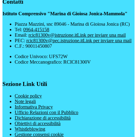
Contatti
Istituto Comprensivo "Marina di Gioiosa Jonica-Mammola"
Piazza Mazzini, snc 89046 - Marina di Gioiosa Jonica (RC)
Tel:
0964-415158
Email:
rcic81300v@istruzione.it
Link per inviare una mail
PEC:
rcic81300v@pec.istruzione.it
Link per inviare una mail
C.F.: 90011450807
Codice Univoco: UFS72W
Codice Meccanografico: RCIC81300V
Sezione Link Utili
Cookie policy
Note legali
Informativa Privacy
Ufficio Relazioni con il Pubblico
Dichiarazione di accessibilità
Obiettivi di accessibilità
Whistleblowing
Gestione consensi cookie