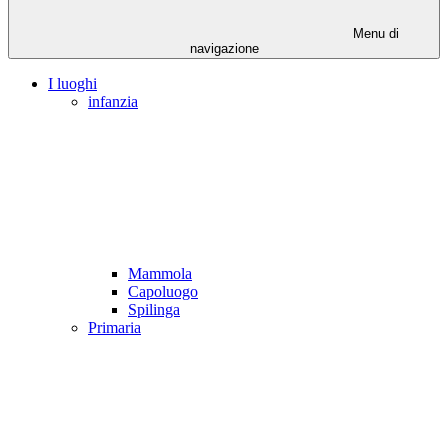
Menu di
navigazione
I luoghi
infanzia
Mammola
Capoluogo
Spilinga
Primaria